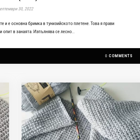
ептември 30, 2022
те и е основна бримка в тунизийското плетене. Това я прави
и опит в занаята. Изпълнява се лесно…
0
COMMENTS