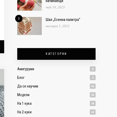
начинаещи
май 10, 2023
3
Шал „Есенна палитра“
ноември 1, 2022
КАТЕГОРИИ
Амигуруми
6
Блог
3
Да се научим
41
Модели
16
На 1 кука
34
На 2 куки
12