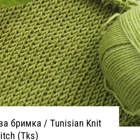
а бримка / Tunisian Knit
itch (Tks)