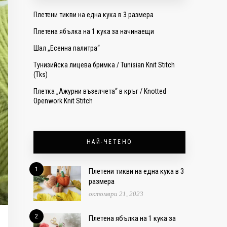
Плетени тикви на една кука в 3 размера
Плетена ябълка на 1 кука за начинаещи
Шал „Есенна палитра“
Тунизийска лицева бримка / Tunisian Knit Stitch
(Tks)
Плетка „Ажурни възелчета“ в кръг / Knotted
Openwork Knit Stitch
НАЙ-ЧЕТЕНО
1
Плетени тикви на една кука в 3
размера
октомври 21, 2023
2
Плетена ябълка на 1 кука за