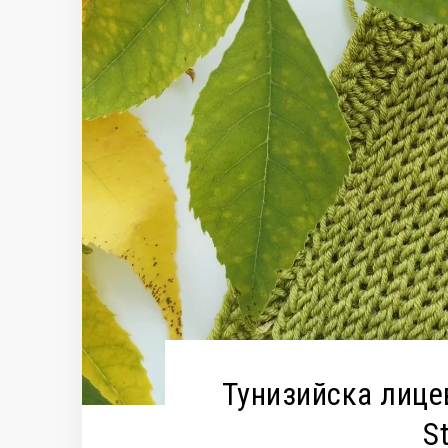
Тунизийска лицев
St