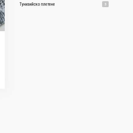
Тунизийско плетене
3