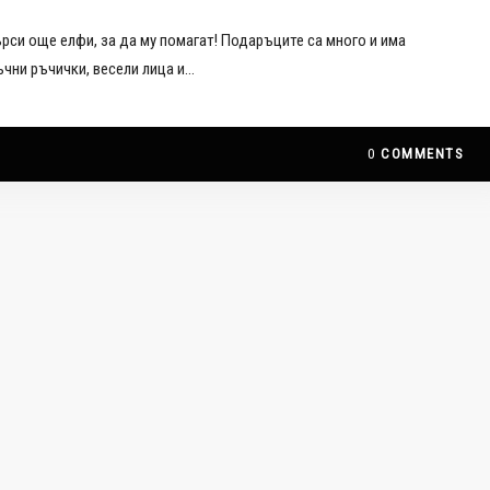
си още елфи, за да му помагат! Подаръците са много и има
чни ръчички, весели лица и…
0
COMMENTS