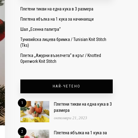
Плетени тикви на една кука в 3 размера
Плетена ябълка на 1 кука за начинаещи
Шал „Есенна палитра“
Тунизийска лицева бримка / Tunisian Knit Stitch
(Tks)
Плетка „Ажурни възелчета“ в кръг / Knotted
Openwork Knit Stitch
НАЙ-ЧЕТЕНО
1
Плетени тикви на една кука в 3
размера
октомври 21, 2023
2
Плетена ябълка на 1 кука за