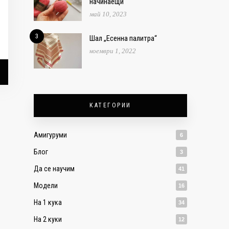
начинаещи
май 10, 2023
3
Шал „Есенна палитра“
ноември 1, 2022
КАТЕГОРИИ
Амигуруми
6
Блог
3
Да се научим
41
Модели
16
На 1 кука
34
На 2 куки
12