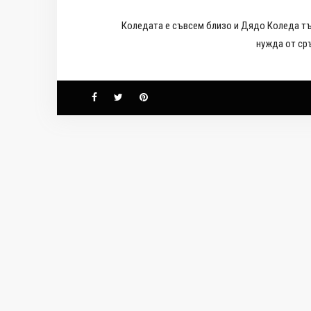
Коледата е съвсем близо и Дядо Коледа тър
нужда от сръ