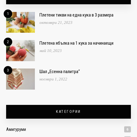
1
Плетени тикви на една кука в 3 размера
октомври 21, 2023
2
Плетена ябълка на 1 кука за начинаещи
май 10, 2023
3
Шал „Есенна палитра“
ноември 1, 2022
КАТЕГОРИИ
Амигуруми
6