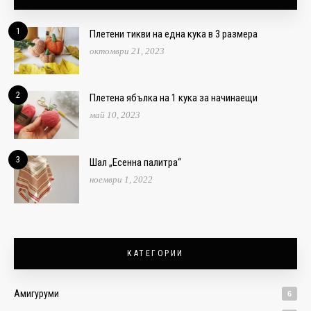
1
Плетени тикви на една кука в 3 размера
октомври 21, 2023
2
Плетена ябълка на 1 кука за начинаещи
май 10, 2023
3
Шал „Есенна палитра“
ноември 1, 2022
КАТЕГОРИИ
Амигуруми
6