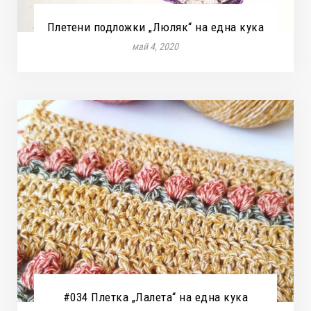
Плетени подложки „Люляк“ на една кука
май 4, 2020
#034 Плетка „Лалета“ на една кука