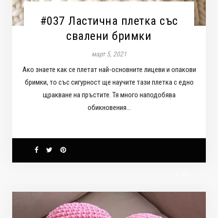
#037 Ластична плетка със
свалени бримки
март 5, 2021
Ако знаете как се плетат най-основните лицеви и опакови
бримки, то със сигурност ще научите тази плетка с едно
щракване на пръстите. Тя много наподобява
обикновения…
0