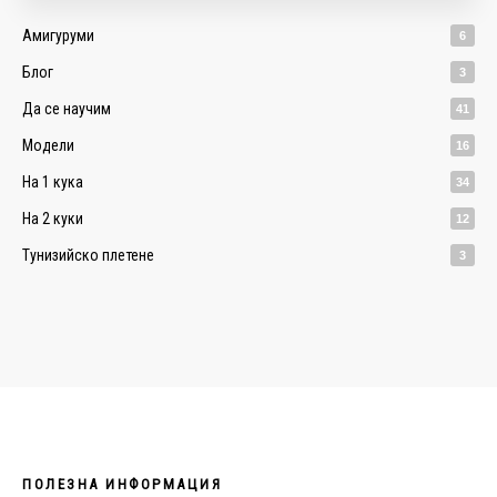
Амигуруми
6
Блог
3
Да се научим
41
Модели
16
На 1 кука
34
На 2 куки
12
Тунизийско плетене
3
ПОЛЕЗНА ИНФОРМАЦИЯ