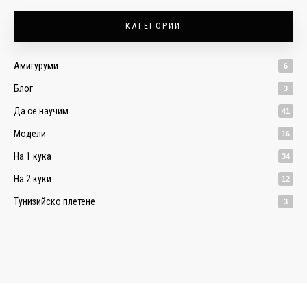
КАТЕГОРИИ
Амигуруми
6
Блог
3
Да се научим
41
Модели
16
На 1 кука
34
На 2 куки
12
Тунизийско плетене
3