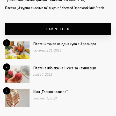
Плетка „Ажурни възелчета“ в кръг / Knotted Openwork Knit Stitch
НАЙ-ЧЕТЕНО
1
Плетени тикви на една кука в 3 размера
октомври 21, 2023
2
Плетена ябълка на 1 кука за начинаещи
май 10, 2023
3
Шал „Есенна палитра“
ноември 1, 2022