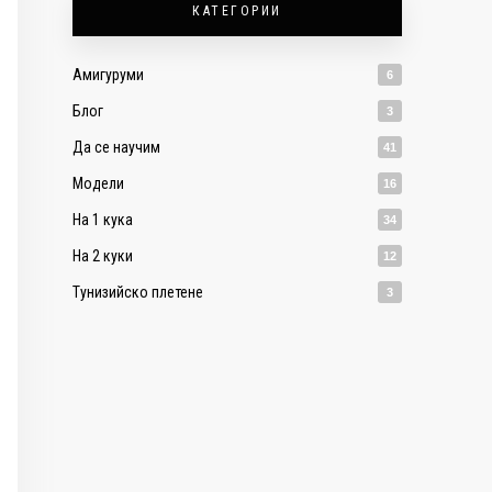
КАТЕГОРИИ
Амигуруми
6
Блог
3
Да се научим
41
Модели
16
На 1 кука
34
На 2 куки
12
Тунизийско плетене
3