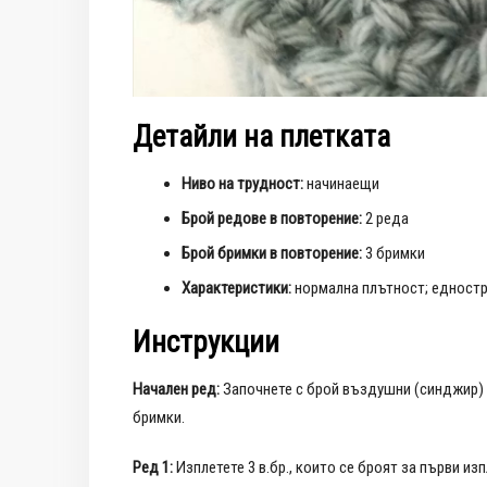
Детайли на плетката
Ниво на трудност:
начинаещи
Брой редове в повторение:
2 реда
Брой бримки в повторение:
3 бримки
Характеристики:
нормална плътност; едност
Инструкции
Начален ред:
Започнете с брой въздушни (синджир) бр
бримки.
Ред 1:
Изплетете 3 в.бр., които се броят за първи и