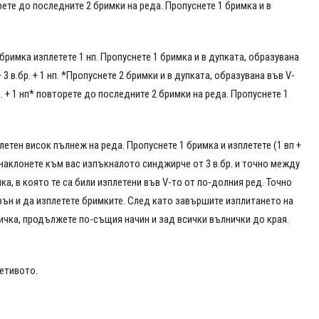
орете до последните 2 бримки на реда. Пропуснете 1 бримка и в
 бримка изплетете 1 нп. Пропуснете 1 бримка и в дупката, образувана
3 в.бр. + 1 нп. *Пропуснете 2 бримки и в дупката, образувана във V-
. + 1 нп* повторете до последните 2 бримки на реда. Пропуснете 1
плетен висок пълнеж на реда. Пропуснете 1 бримка и изплетете (1 вп +
те наклонете към вас изпъкналото синджирче от 3 в.бр. и точно между
а, в която те са били изплетени във V-то от по-долния ред. Точно
авън и да изплетете бримките. След като завършите изплитането на
ълничка, продължете по-същия начин и зад всички вълнички до края.
етивото.