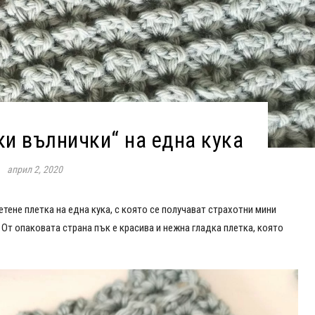
и вълнички“ на една кука
април 2, 2020
етене плетка на една кука, с която се получават страхотни мини
 От опаковата страна пък е красива и нежна гладка плетка, която