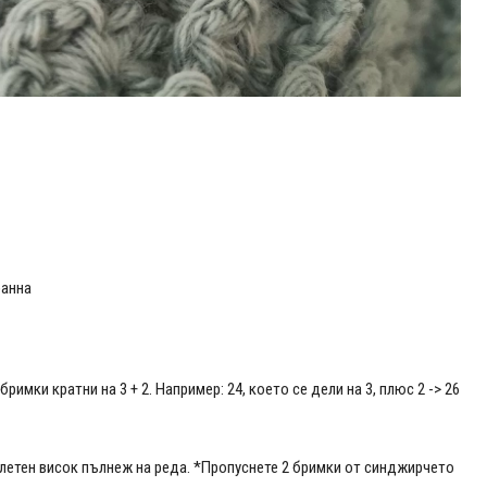
ранна
имки кратни на 3 + 2. Например: 24, което се дели на 3, плюс 2 -> 26
зплетен висок пълнеж на реда. *Пропуснете 2 бримки от синджирчето