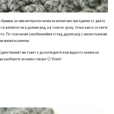
 бримки, но има интересен начин на изплитане при единия от двата
 се изплитат не в долния ред, а в този по-долу, точно както се плете
ото. По този начин (заобикаляйки отзад другия ред с ниски пълнежи
ни малки вълнички.
 Единственият ми съвет е да погледнете във видеото начина на
е разберете за какво говоря 🙂 Успех!