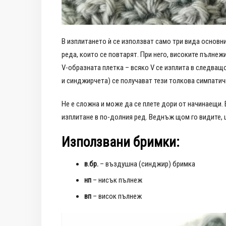
В изплитането ѝ се използват само три вида основни
реда, които се повтарят. При него, високите пълнежи
V-образната плетка – всяко V се изплита в следващ
и синджирчета) се получават тези толкова симпатич
Не е сложна и може да се плете дори от начинаещи.
изплитане в по-долния ред. Веднъж щом го видите, щ
Използвани бримки:
в.бр.
– въздушна (синджир) бримка
нп
– нисък пълнеж
вп
– висок пълнеж