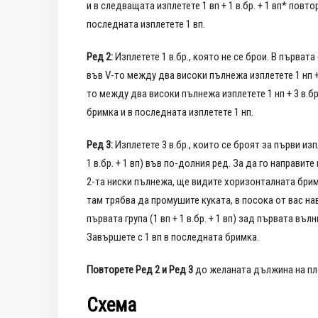
и в следващата изплетете 1 вп + 1 в.бр. + 1 вп* повт
последната изплетете 1 вп.
Ред 2:
Изплетете 1 в.бр., която не се брои. В първата
във V-то между два високи пълнежа изплетете 1 нп + 
то между два високи пълнежа изплетете 1 нп + 3 в.бр
бримка и в последната изплетете 1 нп.
Ред 3:
Изплетете 3 в.бр., които се броят за първи из
1 в.бр. + 1 вп) във по-долния ред. За да го направи
2-та ниски пълнежа, ще видите хоризонталната бримк
там трябва да промушите куката, в посока от вас н
първата група (1 вп + 1 в.бр. + 1 вп) зад първата в
Завършете с 1 вп в последната бримка.
Повторете Ред 2 и Ред 3
до желаната дължина на пл
Схема