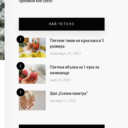
Openwork Knit Stitch
НАЙ-ЧЕТЕНО
1
Плетени тикви на една кука в 3
размера
октомври 21, 2023
2
Плетена ябълка на 1 кука за
начинаещи
май 10, 2023
3
Шал „Есенна палитра“
ноември 1, 2022