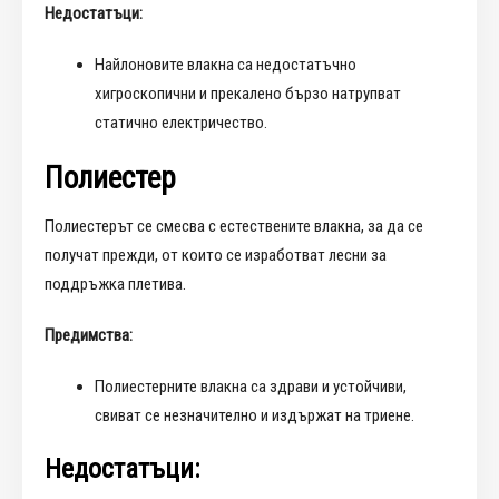
Недостатъци:
Найлоновите влакна са недостатъчно
хигроскопични и прекалено бързо натрупват
статично електричество.
Полиестер
Полиестерът се смесва с естествените влакна, за да се
получат прежди, от които се изработват лесни за
поддръжка плетива.
Предимства:
Полиестерните влакна са здрави и устойчиви,
свиват се незначително и издържат на триене.
Недостатъци: