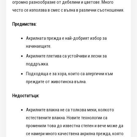
огромно разнообразие от дебелини и цветове. Много
често се използва в смес с вълна в различни съотношения.
Предимства:
Акрилната прежда е най-добрият избор за
начинаещите.
Акрилните плетива са устойчиви и лесни за
поддръжка.
Подходяща е за хора, които са алергични към
преждите от животинска вълна.
Недостатъци:
Акрилните влакна не са толкова меки, колкото
естествените влакна. Новите технологии са
променили това до известна степен и вече може да
се намери много качествена акрилна прежда, която