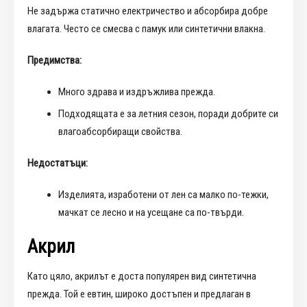
Не задържа статично електричество и абсорбира добре
влагата. Често се смесва с памук или синтетични влакна.
Предимства:
Много здрава и издръжлива прежда.
Подходящата е за летния сезон, поради добрите си
влагоабсорбиращи свойства.
Недостатъци:
Изделията, изработени от лен са малко по-тежки,
мачкат се лесно и на усещане са по-твърди.
Акрил
Като цяло, акрилът е доста популярен вид синтетична
прежда. Той е евтин, широко достъпен и предлаган в