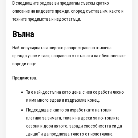
В следващите редове ви предлагам съвсем кратко
описание на видовете прежди, според състава им, както и
техните предимства и недостатъци.
Вълна
Най-популярната и широко разпространена вълнена
прежда у нас е тази, направена от вълната на обикновените
породи овце.
Предимства:
Тя е най-достъпна като цена, с нея се работи лесно
и има много здрав и издръжлив конец.
Подходяща е както за изработката на топли
плетива за зимата, така и на дрехи за по-топлите
сезони и дори лятото, заради способността си да
„диша“ и да предпазва тялото от изпотяване.