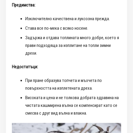
Предимства:
Изключително качествена и луксозна прежда.
Става все по-мека с всяко носене.
Задържа и отдава топлината много добре, което я
прави подходяща за изплитане на топли зимни
дрехи.
Недостатъци:
При пране образува топчета и мъхчета по
повърхността на изплетената дреха.
Високата и цена и не толкова добрата здравина на
чистата кашмирена вълна се компенсират като се
смесва с друг вид вълна и влакна.