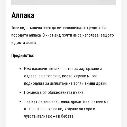
Алпака
Този вид вълнена прежда се произвежда от руното на
породата алпака. В чист вид почти не се използва, защото
е доста скъпа.
Предимства:
Има изключителни качества за задържане и
отдаване на топлина, което я прави много
подходяща за изплитане на топли зимни дрехи.
По-мека е от обикновената вълна.
Тъй като е хипоалергенна, дрехите изплетени от
вълна от алпака са подходящи за хора с
чувствителна кожа и бебета.