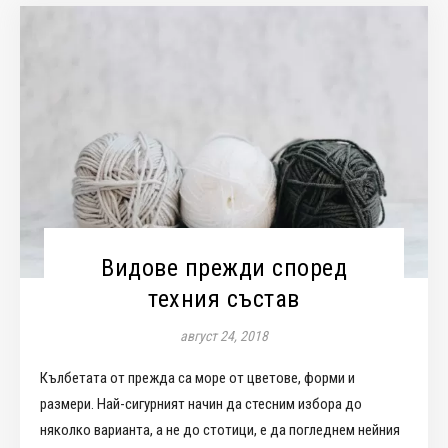
Видове прежди според
техния състав
август 24, 2018
Кълбетата от прежда са море от цветове, форми и
размери. Най-сигурният начин да стесним избора до
няколко варианта, а не до стотици, е да погледнем нейния