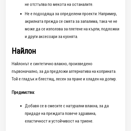
не отстъпва по мекота на останалите.
Не е подходяща за определени проекти. Например,
акрилната прежда се смята за запалима, така че не
може да се използва за плетене на кърпи, подложки
и други аксесоари за кухнята.
Найлон
Найлонът е синтетично влакно, произведено
първоначално, за да предложи алтернатива на коприната.
Той е гладък и блестящ, лесен за пране и хладен на допир.
Предимства:
Добавя се в смесите с натурални влакна, за да
придаде на преждата повече здравина,
еластичност и устойчивост на триене.