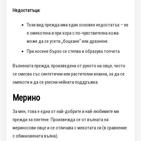
Недостатъци:
Този вид прежда има един основен недостатък – не
е омекотена и при хора с по-чувствителна кожа
може да се усети „боцкане“ или дразнене.
При носене бързо се степва и образува топчета.
Вълнената прежда, произведена от руното на овце, често
се смесва със синтетични или растителни влакна, за да се
омекоти и да се улесни нейната поддръжка.
Мерино
За мен, това е една от най-добрите и най-любимите ми
прежди за плетене. Произвежда се от вълната на
мериносови овце и се отличава с мекотата си (в сравнение
с обикновената вълна).