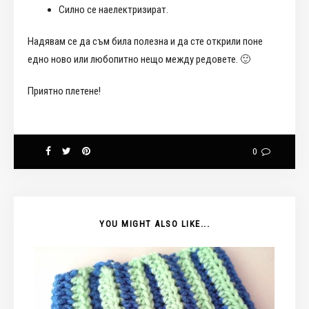
Силно се наелектризират.
Надявам се да съм била полезна и да сте открили поне
едно ново или любопитно нещо между редовете. 🙂
Приятно плетене!
0
YOU MIGHT ALSO LIKE...