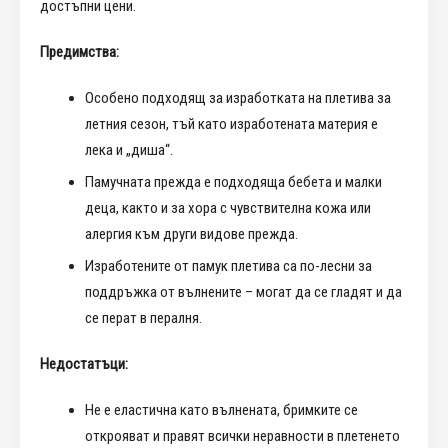
достъпни цени.
Предимства:
Особено подходящ за изработката на плетива за
летния сезон, тъй като изработената материя е
лека и „диша“.
Памучната прежда е подходяща бебета и малки
деца, както и за хора с чувствителна кожа или
алергия към други видове прежда.
Изработените от памук плетива са по-лесни за
поддръжка от вълнените – могат да се гладят и да
се перат в пералня.
Недостатъци:
Не е еластична като вълнената, бримките се
открояват и правят всички неравности в плетенето