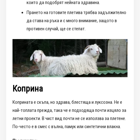
които да подобрят нейната здравина.
Прането на готовите плетива трябва задължително
да става на ръка и с много внимание, защото в
противен случай, ще се степат.
Коприна
Коприната е скъпа, но здрава, блестяща и луксозна. Не е
най-топлата прежда, така че е подходяща почти изцяло за
летни проекти. В чист вид почти не се използва за плетене.
По-често е в смес с вълна, памук или синтетични влакна.