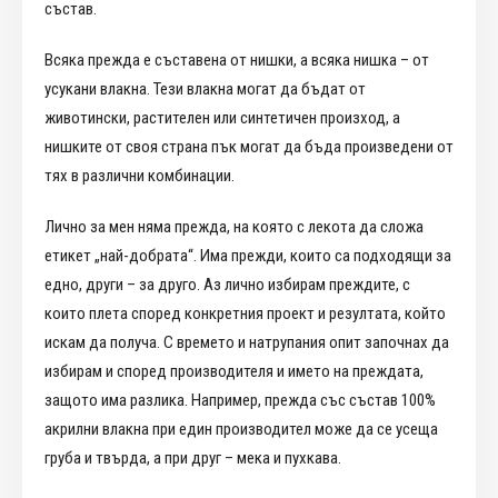
състав.
Всяка прежда е съставена от нишки, а всяка нишка – от
усукани влакна. Тези влакна могат да бъдат от
животински, растителен или синтетичен произход, а
нишките от своя страна пък могат да бъда произведени от
тях в различни комбинации.
Лично за мен няма прежда, на която с лекота да сложа
етикет „най-добрата“. Има прежди, които са подходящи за
едно, други – за друго. Аз лично избирам преждите, с
които плета според конкретния проект и резултата, който
искам да получа. С времето и натрупания опит започнах да
избирам и според производителя и името на преждата,
защото има разлика. Например, прежда със състав 100%
акрилни влакна при един производител може да се усеща
груба и твърда, а при друг – мека и пухкава.