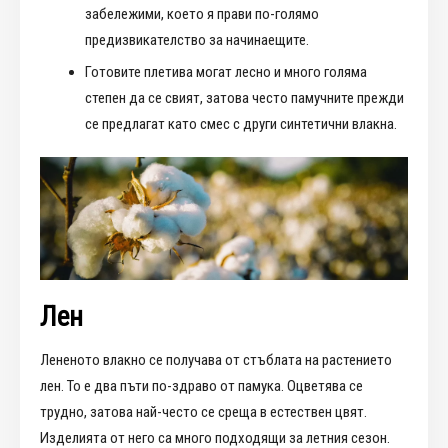
забележими, което я прави по-голямо
предизвикателство за начинаещите.
Готовите плетива могат лесно и много голяма
степен да се свият, затова често памучните прежди
се предлагат като смес с други синтетични влакна.
Лен
Лененото влакно се получава от стъблата на растението
лен. То е два пъти по-здраво от памука. Оцветява се
трудно, затова най-често се среща в естествен цвят.
Изделията от него са много подходящи за летния сезон.