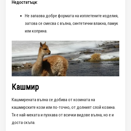
Недостатъци:
Не запазва добре формата на изплетените изделия,
затова се смесва с вълна, синтетични влакна, памук
или коприна.
Кашмир
Кашмирената вълна се добива от козината на
кашмирските кози или по-точно, от долният слой козина.
Тя е най-меката и пухкава от всички видове вълна, но е и
доста скъпа.