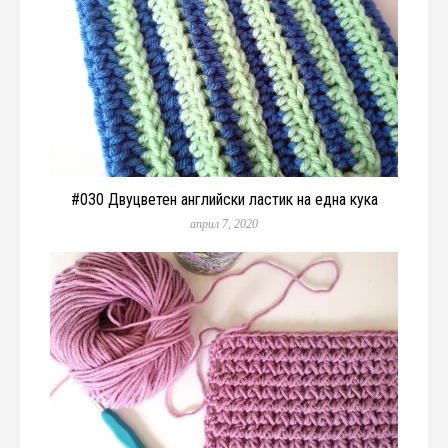
#030 Двуцветен английски ластик на една кука
април 7, 2020