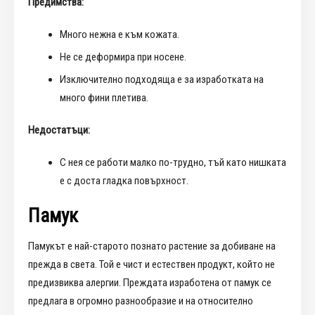
Предимства:
Много нежна е към кожата.
Не се деформира при носене.
Изключително подходяща е за изработката на
много фини плетива.
Недостатъци:
С нея се работи малко по-трудно, тъй като нишката
е с доста гладка повърхност.
Памук
Памукът е най-старото познато растение за добиване на
прежда в света. Той е чист и естествен продукт, който не
предизвиква алергии. Преждата изработена от памук се
предлага в огромно разнообразие и на относително