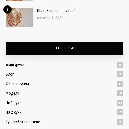
3
Шал „Есенна палитра“
ноември 1, 2022
КАТЕГОРИИ
Амигуруми
6
Блог
3
Да се научим
41
Модели
16
На 1 кука
34
На 2 куки
12
Тунизийско плетене
3