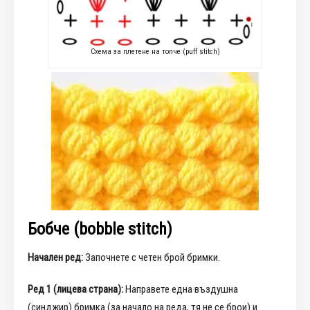
Схема за плетене на топче (puff stitch)
Бобче (bobble stitch)
Начален ред:
Започнете с четен брой бримки.
Ред 1 (лицева страна):
Направете една въздушна
(синджир) бримка (за начало на реда, тя не се брои) и