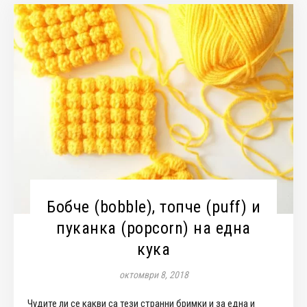
Бобче (bobble), топче (puff) и
пуканка (popcorn) на една
кука
октомври 8, 2018
Чудите ли се какви са тези странни бримки и за една и