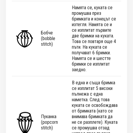
Намята се, куката се
промушва през
бримката и конецът се
изтегля. Намята се и
се изплитат първите
Бобче
две бримки на куката.
(bobble
Това се повтаря още 4
stitch)
пъти. На куката се
получават 6 бримки.
Намята се и шестте
бримки се изплитат
заедно.
В една и съща бримка
се изплитат 5 високи
пълнежа с една
наметка. След това
куката се освобождава
от бримката (като се
Пуканка
внимава бримката да
(popcorn
не се разплете). Куката
stitch)
се промушва отзад