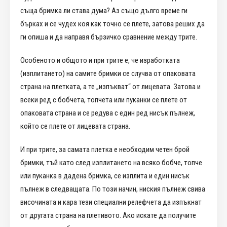
съща бримка ли става дума? Аз също дълго време ги
бърках и се чудех коя как точно се плете, затова реших да
ги опиша и да направя бързичко сравнение между трите.
Особеното и общото и при трите е, че изработката
(изплитането) на самите бримки се случва от опаковата
страна на плетката, а те „изпъкват“ от лицевата. Затова и
всеки ред с бобчета, топчета или пуканки се плете от
опаковата страна и се редува с един ред нисък пълнеж,
който се плете от лицевата страна.
И при трите, за самата плетка е необходим четен брой
бримки, тъй като след изплитането на всяко бобче, топче
или пуканка в дадена бримка, се изплита и един нисък
пълнеж в следващата. По този начин, ниския пълнеж свива
височината и кара тези специални релефчета да изпъкнат
от другата страна на плетивото. Ако искате да получите