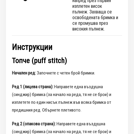
напред през първия
изплетен висок
пълнеж. Захваща се
освободената бримка и
се промушва през
високия пълнеж.
Инструкции
Топче (puff stitch)
Начален ред:
Започнете с четен брой бримки.
Ред 1 (лицева страна):
Направете една въздушна
(синджир) бримка (за начало на реда, тя не се брои) и
изплетете по един нисък пълнеж във всяка бримка от
предишния ред. Обърнете плетивото.
Ред 2 (опакова страна):
Направете една въздушна
(синджир) бримка (за начало на реда, тя не се брои) и