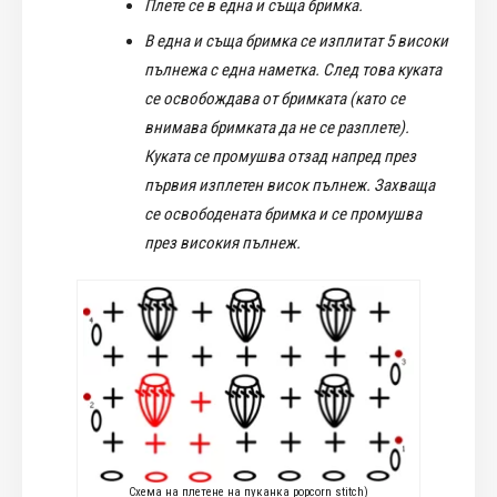
Плете се в една и съща бримка.
В една и съща бримка се изплитат 5 високи
пълнежа с една наметка. След това куката
се освобождава от бримката (като се
внимава бримката да не се разплете).
Куката се промушва отзад напред през
първия изплетен висок пълнеж. Захваща
се освободената бримка и се промушва
през високия пълнеж.
Схема на плетене на пуканка popcorn stitch)