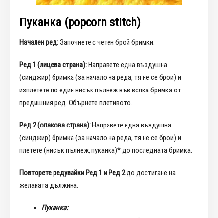
Пуканка (popcorn stitch)
Начален ред:
Започнете с четен брой бримки.
Ред 1 (лицева страна):
Направете една въздушна
(синджир) бримка (за начало на реда, тя не се брои) и
изплетете по един нисък пълнеж във всяка бримка от
предишния ред. Обърнете плетивото.
Ред 2 (опакова страна):
Направете една въздушна
(синджир) бримка (за начало на реда, тя не се брои) и
плетете (нисък пълнеж, пуканка)* до последната бримка.
Повторете редувайки Ред 1 и Ред 2
до достигане на
желаната дължина.
Пуканка: