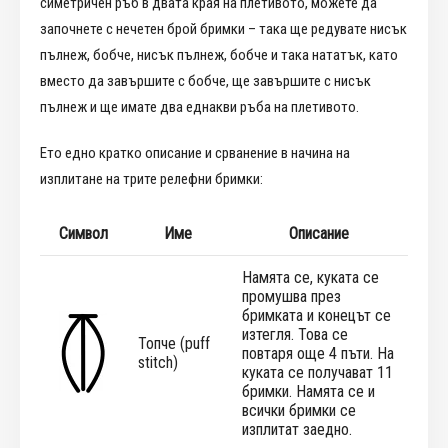
симетричен ръб в двата края на плетивото, можете да
започнете с нечетен брой бримки – така ще редувате нисък
пълнеж, бобче, нисък пълнеж, бобче и така нататък, като
вместо да завършите с бобче, ще завършите с нисък
пълнеж и ще имате два еднакви ръба на плетивото.
Ето едно кратко описание и срванение в начина на
изплитане на трите релефни бримки:
Символ
Име
Описание
Намята се, куката се
промушва през
бримката и конецът се
изтегля. Това се
Топче (puff
повтаря още 4 пъти. На
stitch)
куката се получават 11
бримки. Намята се и
всички бримки се
изплитат заедно.