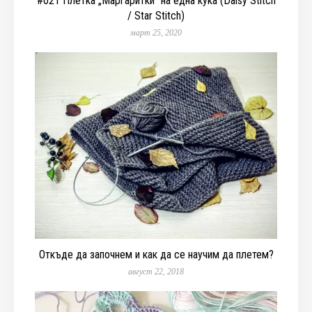
#021 Плетка „Маргаритки“ на една кука (Daisy Stitch
/ Star Stitch)
март 25, 2020
Откъде да започнем и как да се научим да плетем?
август 22, 2018