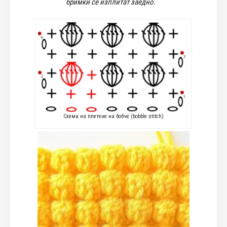
бримки се изплитат заедно.
Схема на плетене на бобче (bobble stitch)