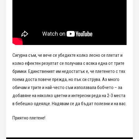
Сигурна съм, че вече се убедихте колко лесно се плетат и
колко ефектен резултат се получава с всяка една от трите
бримки. Единственият им недостатък е, че плетенето с тях
поема доста повече прежда, но пък си струва. Аз много
обичам и трите и най-често съм използвала бобчето – за
добавяне на няколко цветни и интересни реда на 2-3 места
в бебешко одеялце. Надявам се да бъдат полезни и на вас.
Приятно плетене!