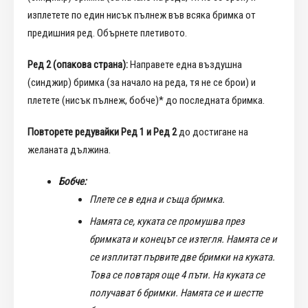
изплетете по един нисък пълнеж във всяка бримка от
предишния ред. Обърнете плетивото.
Ред 2 (опакова страна):
Направете една въздушна
(синджир) бримка (за начало на реда, тя не се брои) и
плетете (нисък пълнеж, бобче)* до последната бримка.
Повторете редувайки Ред 1 и Ред 2
до достигане на
желаната дължина.
Бобче:
Плете се в една и съща бримка.
Намята се, куката се промушва през
бримката и конецът се изтегля. Намята се и
се изплитат първите две бримки на куката.
Това се повтаря още 4 пъти. На куката се
получават 6 бримки. Намята се и шестте