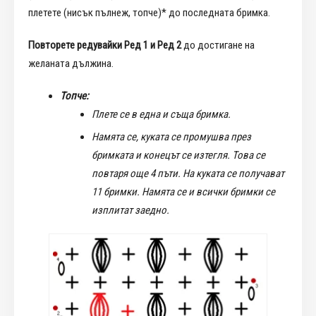
плетете (нисък пълнеж, топче)* до последната бримка.
Повторете редувайки Ред 1 и Ред 2
до достигане на
желаната дължина.
Топче:
Плете се в една и съща бримка.
Намята се, куката се промушва през
бримката и конецът се изтегля. Това се
повтаря още 4 пъти. На куката се получават
11 бримки. Намята се и всички бримки се
изплитат заедно.