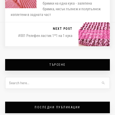
бримки на една кука - залепена
бримка, нисък пълнеж и полупълнеж
изплетени в задната част
NEXT POST
#001 Релефен ластик 1*1 на 1 кука
ТЪРСЕНЕ
ПОСЛЕДНИ ПУБЛИКАЦИИ