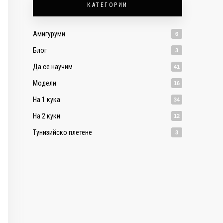
КАТЕГОРИИ
Амигуруми
6
Блог
3
Да се научим
41
Модели
16
На 1 кука
34
На 2 куки
12
Тунизийско плетене
3