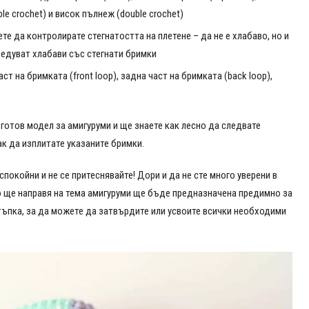
ble crochet) и висок пълнеж (double crochet)
те да контролирате стегнатостта на плетене – да не е хлабаво, но и
 редуват хлабави със стегнати бримки
ст на бримката (front loop), задна част на бримката (back loop),
готов модел за амигуруми и ще знаете как лесно да следвате
ак да изплитате указаните бримки.
покойни и не се притеснявайте! Дори и да не сте много уверени в
о ще направя на тема амигуруми ще бъде предназначена предимно за
тъпка, за да можете да затвърдите или усвоите всички необходими