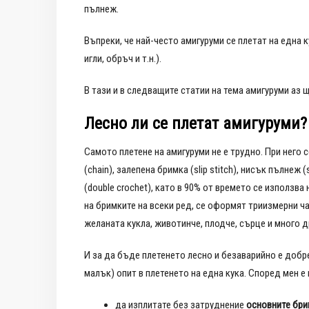
пълнеж.
Въпреки, че най-често амигуруми се плетат на една к
игли, обръч и т.н.).
В тази и в следващите статии на тема амигуруми аз щ
Лесно ли се плетат амигуруми?
Самото плетене на амигуруми не е трудно. При него
(chain), залепена бримка (slip stitch), нисък пълнеж 
(double crochet), като в 90% от времето се използва
на бримките на всеки ред, се оформят триизмерни ча
желаната кукла, животинче, плодче, сърце и много д
И за да бъде плетенето лесно и безаварийно е добре
малък) опит в плетенето на една кука. Според мен е
да изплитате без затруднение
основните бри