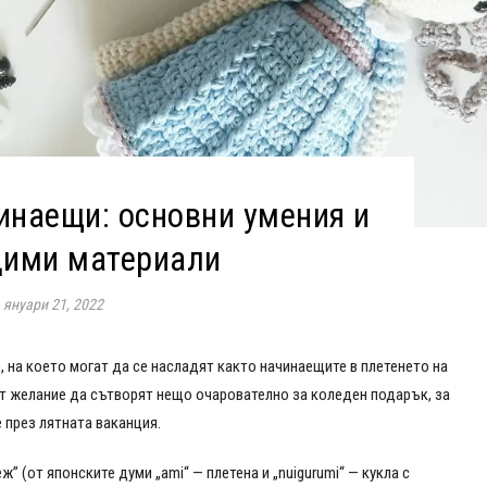
инаещи: основни умения и
дими материали
януари 21, 2022
, на което могат да се насладят както начинаещите в плетенето на
имат желание да сътворят нещо очарователно за коледен подарък, за
 през лятната ваканция.
” (от японските думи „ami“ — плетена и „nuigurumi“ — кукла с