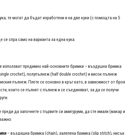
ука, те могат да бъдат изработени и на две куки (с помощта на 5
е се спра само на варианта за една кука.
 се използват предимно най-основните бримки – въздушна бримка
(single crochet), полупълнеж (half double crochet) и висок пълнеж
 ниския пълнеж. Плете се основно в кръг като, в зависимост от броя
сти, които се пълнят с пълнеж и се съединяват, за да се получи
руги.
 преди да започнете с първите си амигуруми, да сте имали (макар и
 важно:
мки
– въздушна бримка (chain), залепена бримка (slip stitch), нисък