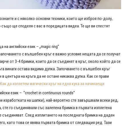
познаете и с няколко основни техники, които ще изброя по-долу,
о също ще споделя с вас в поредицата видеа. Те ще ви спестят
а на английски език – „magic ring”
 започването с вълшебен кръг е важно условие нещата да се получат
ирче от 3-4 бримки, които да се съединят в кръг, около който да се
ъга винаги остава видима дупка. Започването с вълшебен кръг
 в центъра на кръга да не остане никаква дупка. Как се прави
Как да изплетем магически кръг на една кука за начинаещи
йски език – “crochet in continuous rounds”
ри изработката на шапки), най-вероятно сте завършвали всеки ред,
, сте го съединявали със залепена бримка в първата изплетена
се съединяват. След изплитането на последната бримка на даден
его, като това се явява първата бримка от следващия ред. Тази