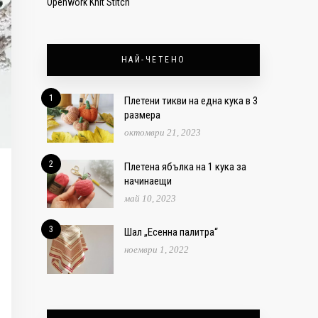
Openwork Knit Stitch
НАЙ-ЧЕТЕНО
1
Плетени тикви на една кука в 3
размера
октомври 21, 2023
2
Плетена ябълка на 1 кука за
начинаещи
май 10, 2023
3
Шал „Есенна палитра“
ноември 1, 2022