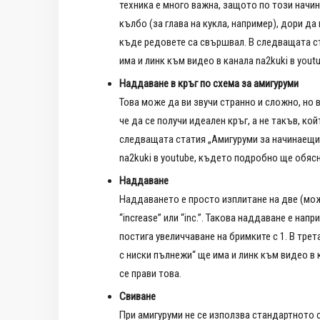
техника е много важна, защото по този начи
кълбо (за глава на кукла, например), дори д
къде редовете са свършвал. В следващата ст
има и линк към видео в канала na2kuki в you
Наддаване в кръг по схема за амигуруми
Това може да ви звучи странно и сложно, но 
че да се получи идеален кръг, а не такъв, к
следващата статия „Амигуруми за начинаещи:
na2kuki в youtube, където подробно ще обясн
Наддаване
Наддаването е просто изплитане на две (може
“increase” или “inc.”. Такова наддаване е нап
постига увеличчаване на бримките с 1. В тре
с ниски пълнежи“ ще има и линк към видео в 
се прави това.
Свиване
При амигуруми не се използва стандартното с