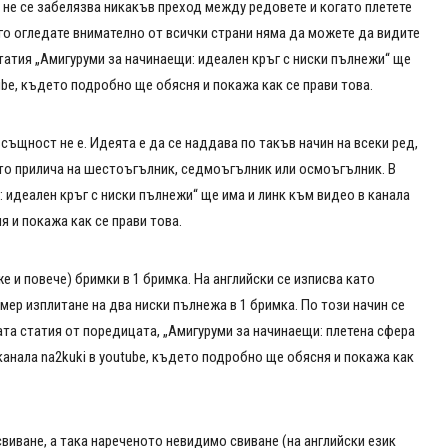
н не се забелязва никакъв преход между редовете и когато плетете
а го огледате внимателно от всички страни няма да можете да видите
атия „Амигуруми за начинаещи: идеален кръг с ниски пълнежи“ ще
tube, където подробно ще обясня и покажа как се прави това.
всъщност не е. Идеята е да се наддава по такъв начин на всеки ред,
ойто прилича на шестоъгълник, седмоъгълник или осмоъгълник. В
 идеален кръг с ниски пълнежи“ ще има и линк към видео в канала
я и покажа как се прави това.
 и повече) бримки в 1 бримка. На английски се изписва като
ример изплитане на два ниски пълнежа в 1 бримка. По този начин се
тата статия от поредицата, „Амигуруми за начинаещи: плетена сфера
канала na2kuki в youtube, където подробно ще обясня и покажа как
виване, а така нареченото невидимо свиване (на английски език