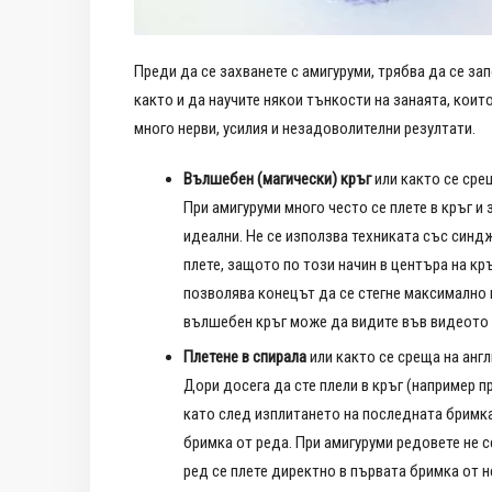
Преди да се захванете с амигуруми, трябва да се за
както и да научите някои тънкости на занаята, коит
много нерви, усилия и незадоволителни резултати.
Вълшебен (магически) кръг
или както се срещ
При амигуруми много често се плете в кръг и
идеални. Не се използва техниката със синдж
плете, защото по този начин в центъра на кр
позволява конецът да се стегне максимално и
вълшебен кръг може да видите във видеото
Плетене в спирала
или както се среща на англи
Дори досега да сте плели в кръг (например п
като след изплитането на последната бримка
бримка от реда. При амигуруми редовете не 
ред се плете директно в първата бримка от н