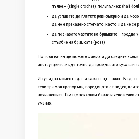
пълнеж (single crochet), полупълнеж (half dou
да успявате да
плетете
равномерно
и да може
да не е прекалено стегнато, както и да не се
да познавате
частите на бримките
– предна ча
стълбче на бримката (post)
По този начин ще можете с лекота да следите всеки 
инструкциите, къде точно да промушвате куката и к
И тук идва момента да ви кажа нещо важно. Бъдете с
тези три мои препоръки, поредицата от видеа, коит
начинаещите. Там ще показвам бавно и ясно всяка с
умения.