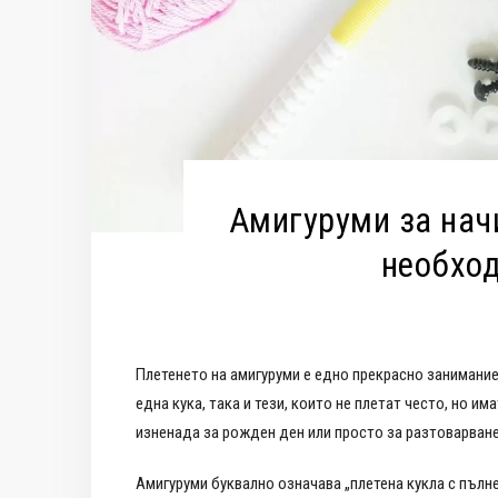
Амигуруми за нач
необхо
Плетенето на амигуруми е едно прекрасно занимание
една кука, така и тези, които не плетат често, но 
изненада за рожден ден или просто за разтоварване
Амигуруми буквално означава „плетена кукла с пълнеж